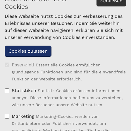
Schließen
Cookies
Impressum
Datenschutzerklärung
Diese Webseite nutzt Cookies zur Verbesserung des
Erlebnisses unserer Besucher. Indem Sie weiterhin
auf dieser Webseite navigieren, erklären Sie sich mit
KONTAKT
unserer Verwendung von Cookies einverstanden.
Nö. Landeszuchtverband für Schafe und Ziegen
Linzerstraße 76
3100 St. Pölten
Tel.: 050/259-46900 - 46903
Essenziell
Essenzielle Cookies ermöglichen
Fax: 050/259-46999
grundlegende Funktionen und sind für die einwandfreie
schafzucht@lk-noe.at
Funktion der Website erforderlich.
Statistiken
Statistik Cookies erfassen Informationen
anonym. Diese Informationen helfen uns zu verstehen,
wie unsere Besucher unsere Website nutzen.
Marketing
Marketing-Cookies werden von
Drittanbietern oder Publishern verwendet, um
personalisierte Werbung anzuzeigen. Sie tun dies,