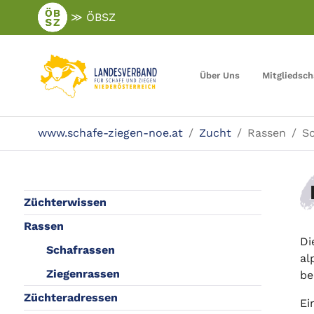
Zum
≫ ÖBSZ
Hauptinhalt
springen
Über Uns
Mitgliedsch
Sie sind hier:
www.schafe-ziegen-noe.at
Zucht
Rassen
Sc
Züchterwissen
Rassen
Di
Schafrassen
al
Ziegenrassen
be
Züchteradressen
Ei