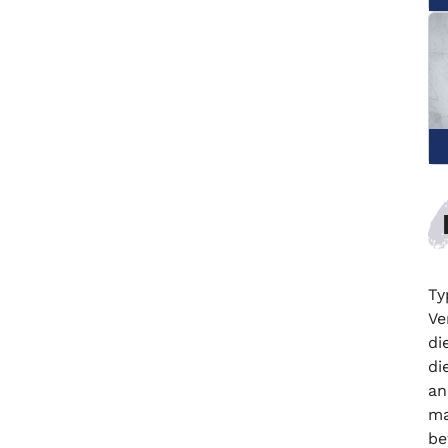
Ty
Ve
di
di
an
ma
be