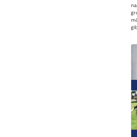
na
gr
mö
gi