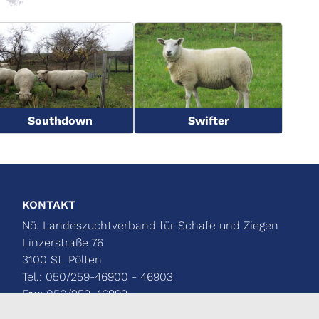
Southdown
Swifter
KONTAKT
Nö. Landeszuchtverband für Schafe und Ziegen
Linzerstraße 76
3100 St. Pölten
Tel.: 050/259-46900 - 46903
Fax: 050/259-46999
schafzucht@lk-noe.at