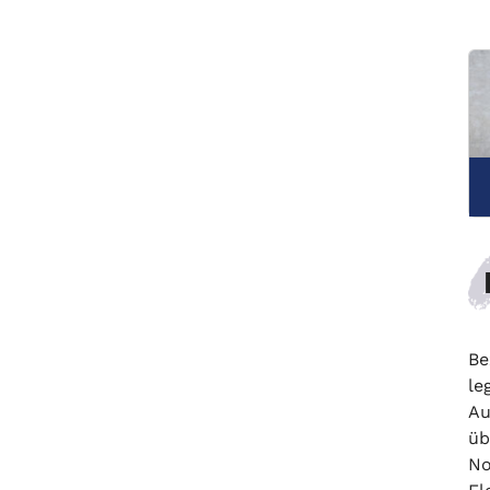
Be
le
Au
üb
No