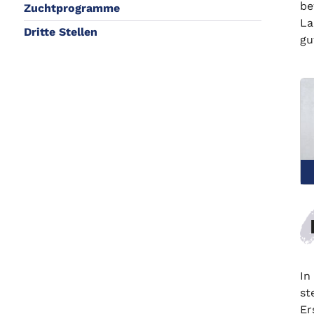
be
Zuchtprogramme
La
Dritte Stellen
gu
In
st
Er