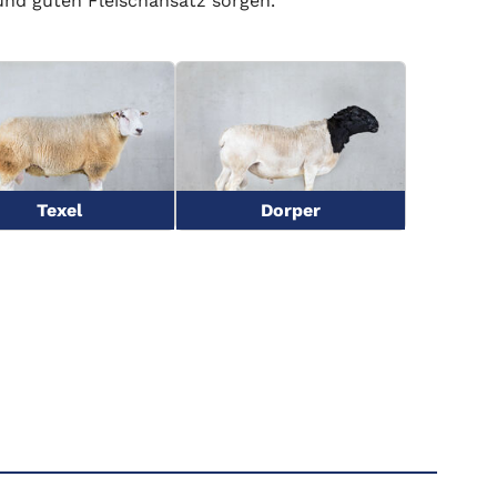
und guten Fleischansatz sorgen.
Texel
Dorper