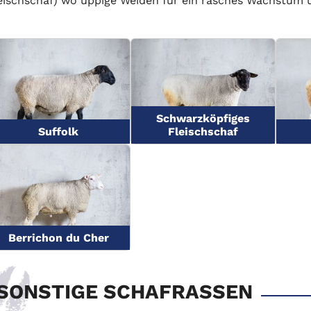
eischschaf) wo üppige Weiden für ein rasches Wachstum 
Schwarzköpfiges
Suffolk
Fleischschaf
Berrichon du Cher
SONSTIGE SCHAFRASSEN