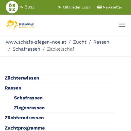
Zum
≫ ÖBSZ
≫ Mitglieder Login
Newsletter
Hauptinhalt
springen
Sie sind hier:
www.schafe-ziegen-noe.at
Zucht
Rassen
Schafrassen
Zackelschaf
Züchterwissen
Rassen
Schafrassen
Ziegenrassen
Züchteradressen
Zuchtprogramme