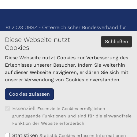
© 2023 ÖBSZ - Österreichischer Bundesverband für
Schafe und Ziegen
Diese Webseite nutzt
Schließen
Cookies
Impressum
Datenschutzerklärung
Diese Webseite nutzt Cookies zur Verbesserung des
Erlebnisses unserer Besucher. Indem Sie weiterhin
auf dieser Webseite navigieren, erklären Sie sich mit
KONTAKT
unserer Verwendung von Cookies einverstanden.
Nö. Landeszuchtverband für Schafe und Ziegen
Linzerstraße 76
3100 St. Pölten
Tel.: 050/259-46900 - 46903
Essenziell
Essenzielle Cookies ermöglichen
Fax: 050/259-46999
grundlegende Funktionen und sind für die einwandfreie
schafzucht@lk-noe.at
Funktion der Website erforderlich.
Statistiken
Statistik Cookies erfassen Informationen