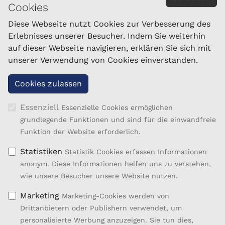
Cookies
Impressum
Datenschutzerklärung
Diese Webseite nutzt Cookies zur Verbesserung des
Erlebnisses unserer Besucher. Indem Sie weiterhin
auf dieser Webseite navigieren, erklären Sie sich mit
KONTAKT
unserer Verwendung von Cookies einverstanden.
Nö. Landeszuchtverband für Schafe und Ziegen
Linzerstraße 76
3100 St. Pölten
Tel.: 050/259-46900 - 46903
Essenziell
Essenzielle Cookies ermöglichen
Fax: 050/259-46999
grundlegende Funktionen und sind für die einwandfreie
schafzucht@lk-noe.at
Funktion der Website erforderlich.
Statistiken
Statistik Cookies erfassen Informationen
anonym. Diese Informationen helfen uns zu verstehen,
wie unsere Besucher unsere Website nutzen.
Marketing
Marketing-Cookies werden von
Drittanbietern oder Publishern verwendet, um
personalisierte Werbung anzuzeigen. Sie tun dies,