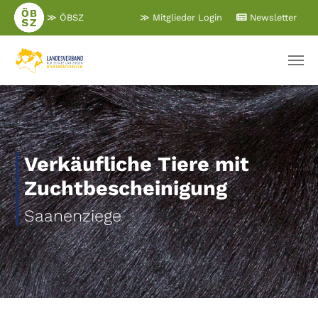
Zum
≫ ÖBSZ
≫ Mitglieder Login
Newsletter
Hauptinhalt
springen
Verkäufliche Tiere mit
Zuchtbescheinigung
Saanenziege